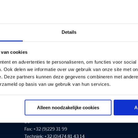
Details
 van cookies
ent en advertenties te personaliseren, om functies voor social
. Ook delen we informatie over uw gebruik van onze site met on
hildergereedschappen en -materialen en bent geïnteresseerd in onze p
e. Deze partners kunnen deze gegevens combineren met andere i
 contactgegevens.
erzameld op basis van uw gebruik van hun services.
België , Luxemburg & Nederland
Alleen noodzakelijke cookies
A
Telefoon:
+32 (9)238 21 81
et
+32 (9)361 31
36
Fax: +32 (9)229 31 99
Techniek:
+32 (0)474 81 43 14