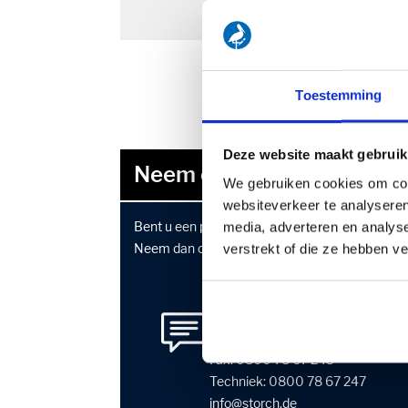
Toestemming
Deze website maakt gebruik
Neem contact met ons op
We gebruiken cookies om cont
websiteverkeer te analyseren
Bent u een professionele eindgebruiker van sc
media, adverteren en analys
Neem dan contact met ons op via de vermelde
verstrekt of die ze hebben v
Duitsland
Telefoon:
0800 78 67 244
Fax: 0800 78 67 243
Techniek:
0800 78 67 247
info
storch
de